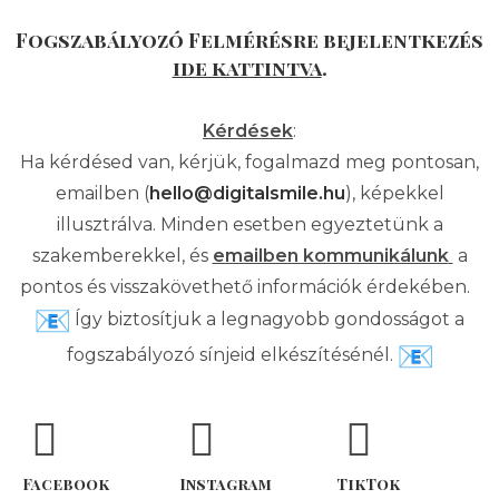
Fogszabályozó Felmérésre bejelentkezés
ide kattintva
.
Kérdések
:
Ha kérdésed van, kérjük, fogalmazd meg pontosan,
emailben (
hello@digitalsmile.hu
), képekkel
illusztrálva. Minden esetben egyeztetünk a
szakemberekkel, és
emailben kommunikálunk
a
pontos és visszakövethető információk érdekében.
Így biztosítjuk a legnagyobb gondosságot a
fogszabályozó sínjeid elkészítésénél.
Facebook
Instagram
TikTok