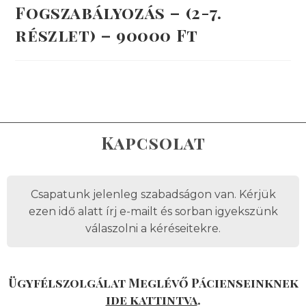
Fogszabályozás – (2-7.
részlet) – 90000 Ft
Kapcsolat
Csapatunk jelenleg szabadságon van. Kérjük
ezen idő alatt írj e-mailt és sorban igyekszünk
válaszolni a kéréseitekre.
Ügyfélszolgálat Meglévő Pácienseinknek
ide kattintva
.