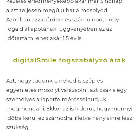
kezelés eredményeképp akár már 3 hónap
alatt teljesen megújulhat a mosolyod.
Azonban azzal érdemes számolnod, hogy
fogaid állapotának függvényében ez az
időtartam lehet akár 1,5 év is.
digitalSmile fogszabályzó árak
Azt, hogy tudunk-e neked is szép és
egyenletes mosolyt varázsolni, azt csakis egy
személyes állapotfelméréssel tudjuk
megmondani. Ekkor az is kiderül, hogy mennyi
időbe kerül ez számodra, illetve hány sínre lesz
szükség.