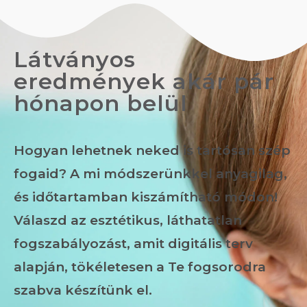
Látványos
eredmények akár pár
hónapon belül
Hogyan lehetnek neked is tartósan szép
fogaid? A mi módszerünkkel anyagilag,
és időtartamban kiszámítható módon!
Válaszd az esztétikus, láthatatlan
fogszabályozást, amit digitális terv
alapján, tökéletesen a Te fogsorodra
szabva készítünk el.