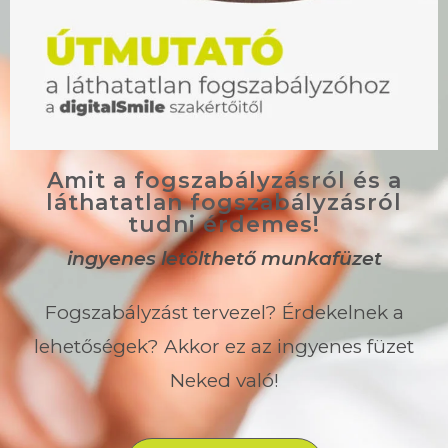
Amit a fogszabályzásról és a
láthatatlan fogszabályzásról
tudni érdemes!
ingyenes letölthető munkafüzet
Fogszabályzást tervezel? Érdekelnek a
lehetőségek? Akkor ez az ingyenes füzet
Neked való!