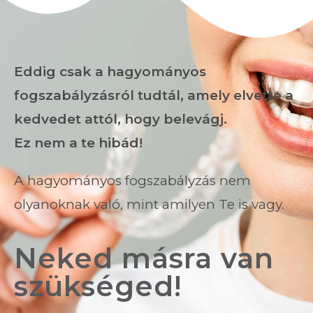
Eddig csak a hagyományos
fogszabályzásról tudtál, amely elvette a
kedvedet attól, hogy belevágj.
Ez nem a te hibád!
A hagyományos fogszabályzás nem
olyanoknak való, mint amilyen Te is vagy.
Neked másra van
szükséged!