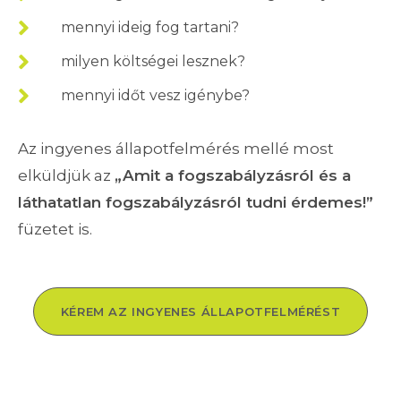
mennyi ideig fog tartani?
milyen költségei lesznek?
mennyi időt vesz igénybe?
Az ingyenes állapotfelmérés mellé most
elküldjük az
„Amit a fogszabályzásról és a
láthatatlan fogszabályzásról tudni érdemes!”
füzetet is.
KÉREM AZ INGYENES ÁLLAPOTFELMÉRÉST