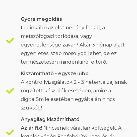
Gyors megoldás
Leginkább az első néhány fogad, a
metszőfogaid torlódása, vagy
egyenetlensége zavar? Akár 3 hónap alatt
egyenletes, szép mosolyod lehet, de ez
természetesen mindenkinél eltérő.
Kiszámítható - egyszerűbb
A kontrollvizsgálatok 2 - 3 hetente zajlanak
rögzített készülék esetében, amire a
digitalSmile esetében egyáltalán nincs
szükség!
Anyagilag kiszámítható
Az ár fix!
Nincsenek váratlan költségek. A
kezelés végén Fogfehérítő kezelés jár