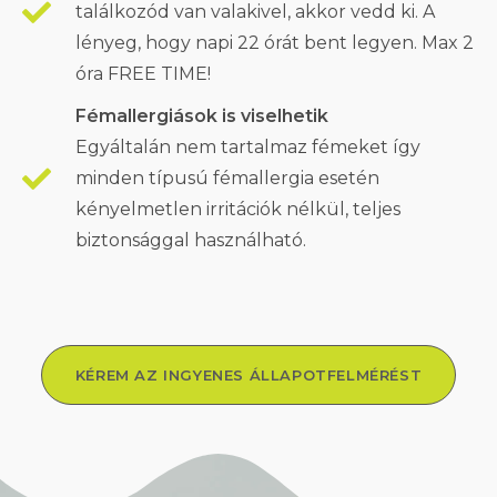
találkozód van valakivel, akkor vedd ki. A
lényeg, hogy napi 22 órát bent legyen. Max 2
óra FREE TIME!
Fémallergiások is viselhetik
Egyáltalán nem tartalmaz fémeket így
minden típusú fémallergia esetén
kényelmetlen irritációk nélkül, teljes
biztonsággal használható.
KÉREM AZ INGYENES ÁLLAPOTFELMÉRÉST