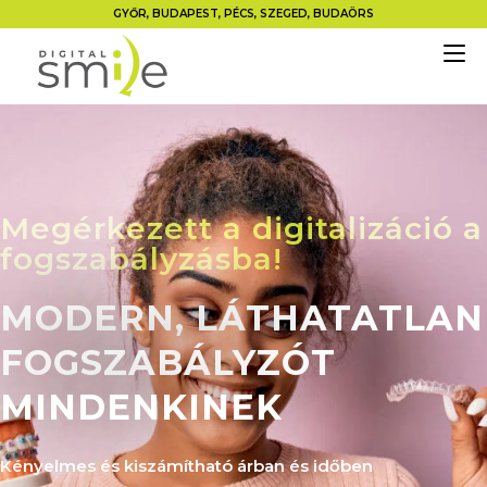
GYŐR, BUDAPEST, PÉCS, SZEGED, BUDAÖRS
Megérkezett a digitalizáció a
fogszabályzásba!
MODERN, LÁTHATATLAN
FOGSZABÁLYZÓT
MINDENKINEK
Kényelmes és kiszámítható árban és időben