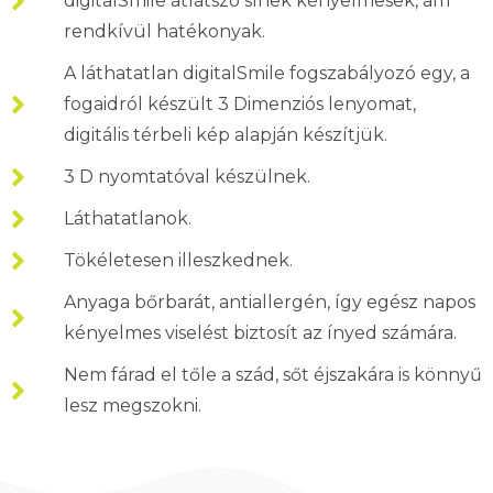
digitalSmile átlátszó sínek kényelmesek, ám
rendkívül hatékonyak.
A láthatatlan digitalSmile fogszabályozó egy, a
fogaidról készült 3 Dimenziós lenyomat,
digitális térbeli kép alapján készítjük.
3 D nyomtatóval készülnek.
Láthatatlanok.
Tökéletesen illeszkednek.
Anyaga bőrbarát, antiallergén, így egész napos
kényelmes viselést biztosít az ínyed számára.
Nem fárad el tőle a szád, sőt éjszakára is könnyű
lesz megszokni.